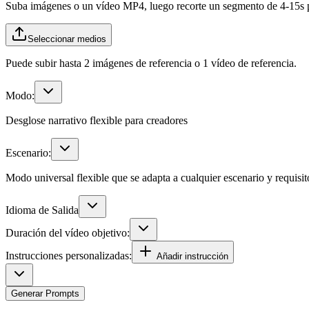
Suba imágenes o un vídeo MP4, luego recorte un segmento de 4-15s pa
Seleccionar medios
Puede subir hasta 2 imágenes de referencia o 1 vídeo de referencia.
Modo:
Desglose narrativo flexible para creadores
Escenario:
Modo universal flexible que se adapta a cualquier escenario y requisit
Idioma de Salida
Duración del vídeo objetivo:
Instrucciones personalizadas:
Añadir instrucción
Generar Prompts