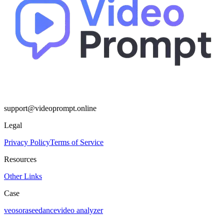
support@videoprompt.online
Legal
Privacy Policy
Terms of Service
Resources
Other Links
Case
veo
sora
seedance
video analyzer