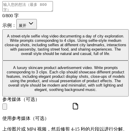
0/800 字
示例：
展开
A street-style selfie vlog video documenting a day of city exploration.
Write prompts corresponding to 4 clips. Using selfie-style medium
close-up shots, including selfies at different city landmarks, interactions
with passersby, tasting street food, and sharing experiences. The
overall style should be natural and casual, full of life.
A luxury skincare product advertisement video. Write prompts
corresponding to 3 clips. Each clip should showcase different product
features, including elegant product display shots, close-ups of models
using the product, and visual presentation of product effects. The
overall style should be modern and minimalist, with soft lighting and
elegant, soothing background music.
参考媒体（可选）
使用参考媒体（可选）
上传图片或 MP4 视频，然后修剪 4-15 秒的片段以进行分解、