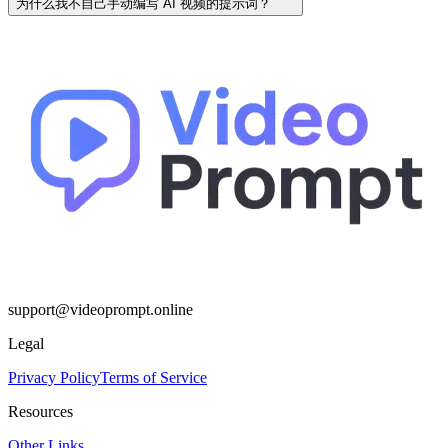
为什么我不自己手动编写 AI 视频的提示词？
support@videoprompt.online
Legal
Privacy Policy
Terms of Service
Resources
Other Links