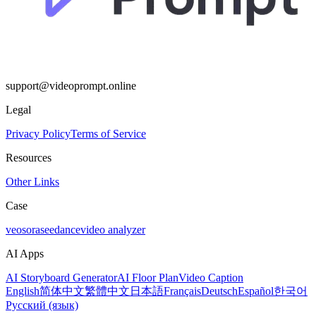
support@videoprompt.online
Legal
Privacy Policy
Terms of Service
Resources
Other Links
Case
veo
sora
seedance
video analyzer
AI Apps
AI Storyboard Generator
AI Floor Plan
Video Caption
English
简体中文
繁體中文
日本語
Français
Deutsch
Español
한국어
Русский (язык)