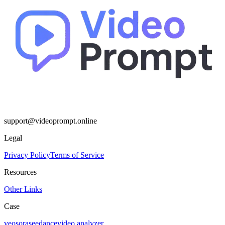
support@videoprompt.online
Legal
Privacy Policy
Terms of Service
Resources
Other Links
Case
veo
sora
seedance
video analyzer